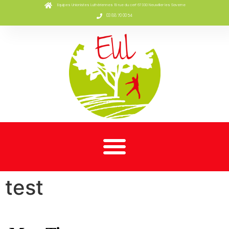
Equipes Unionistes Luthériennes 19 rue du cerf 67330 Neuwiller les Saverne
03 88 70 00 54
test