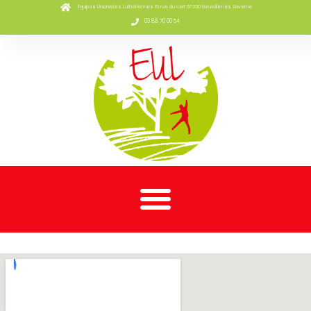
Equipes Unionistes Luthériennes 19 rue du cerf 67330 Neuwiller les Saverne
03 88 70 00 54