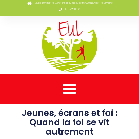
Equipes Unionistes Luthériennes 19 rue du cerf 67330 Neuwiller les Saverne
03 88 70 00 54
Jeunes, écrans et foi :
Quand la foi se vit
autrement