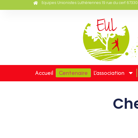
Equipes Unionistes Luthériennes 19 rue du cerf 67330
Accueil
Centenaire
L’association
Che