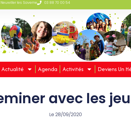
 Neuwiller les Saverne
03 88 70 00 54
Actualité
Agenda
Activités
Deviens Un H
miner avec les je
Le
28/09/2020