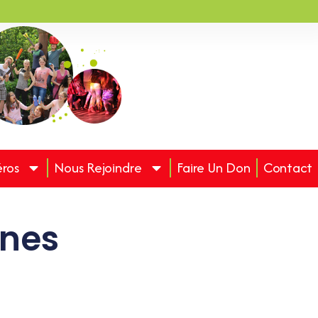
éros
Nous Rejoindre
Faire Un Don
Contact
unes