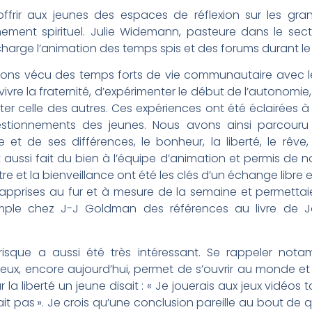
offrir aux jeunes des espaces de réflexion sur les gr
ent spirituel. Julie Widemann, pasteure dans le secteu
 charge l’animation des temps spis et des forums durant l
vons vécu des temps forts de vie communautaire avec les
re la fraternité, d’expérimenter le début de l’autonomie,
r celle des autres. Ces expériences ont été éclairées à l
stionnements des jeunes. Nous avons ainsi parcouru
 et de ses différences, le bonheur, la liberté, le rêve
ussi fait du bien à l’équipe d’animation et permis de 
tre et la bienveillance ont été les clés d’un échange libre 
apprises au fur et à mesure de la semaine et permettai
emple chez J-J Goldman des références au livre de J
 risque a aussi été très intéressant. Se rappeler no
ieux, encore aujourd’hui, permet de s’ouvrir au monde e
a liberté un jeune disait : « Je jouerais aux jeux vidéos t
ait pas ». Je crois qu’une conclusion pareille au bout de q