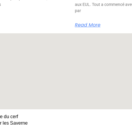
s
aux EUL. Tout a commencé avec 
par
Read More
e du cerf
r les Saverne