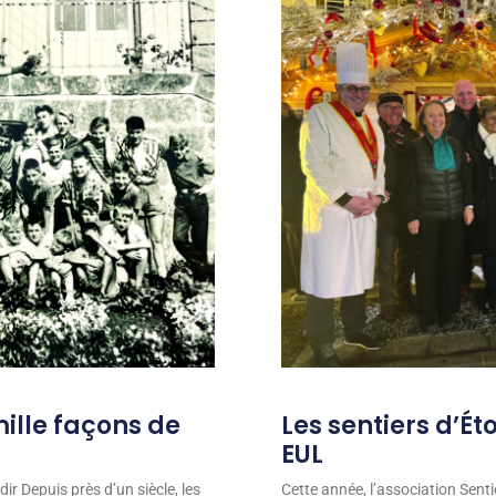
mille façons de
Les sentiers d’Ét
EUL
ir Depuis près d’un siècle, les
Cette année, l’association Senti